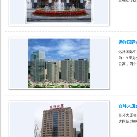
定福庄传媒
重点项目。
远洋国际
远洋国际中
为：A座办
公寓，四个
形成南北长
百环大厦
百环大厦项
达国贸;地