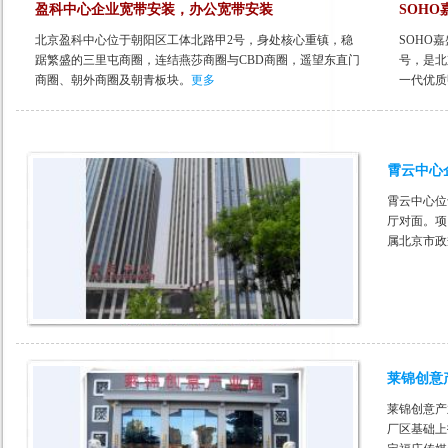
盈科中心企业宽带安装，办公宽带安装
SOH
北京盈科中心位于朝阳区工体北路甲2号，身处核心重镇，稳
SOHO嘉
踞繁盛的三里屯商圈，连结燕莎商圈与CBD商圈，遥望东直门
号，是北
商圈、朝外商圈及朝青板块。
更多
一代优质
霄云中心
霄云中心位
厅对面。项
属北京市政
莱锦创意
莱锦创意产
厂区基础上